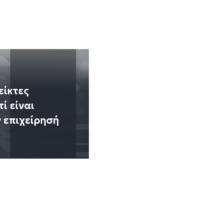
Δείκτες
ί είναι
ν επιχείρησή