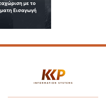
ταχώριση με το
όματη Εισαγωγή