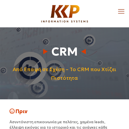
CRM
Από Επαφή σε Σχέση – Το CRM που Χτίζει
Πιστότητα
Πριν
Ασυντόνιστη επικοινωνία με πελάτες, χαμένα leads,
έλλειψη εικόνας για το ιστορικό και τις ανάγκες κάθε